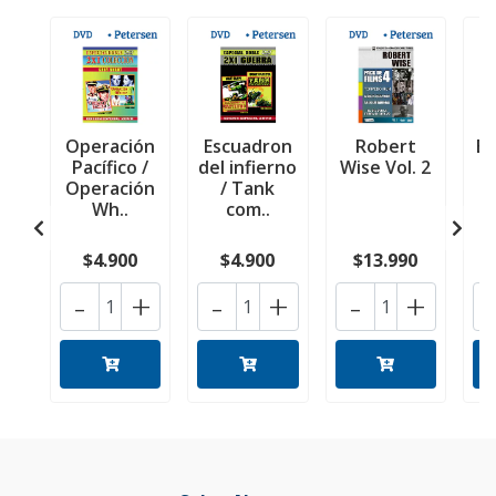
Operación
Escuadron
Robert
Ba
Pacífico /
del infierno
Wise Vol. 2
Operación
/ Tank
Wh..
com..
$4.900
$4.900
$13.990
-
+
-
+
-
+