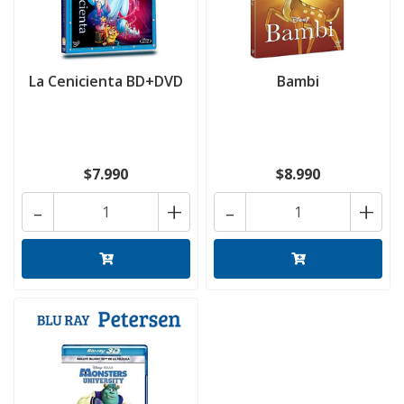
La Cenicienta BD+DVD
Bambi
$7.990
$8.990
-
+
-
+