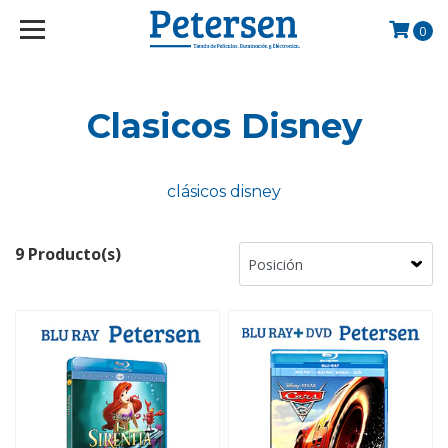
googlef2d1455d5020445a.html
0
Clasicos Disney
clásicos disney
9 Producto(s)