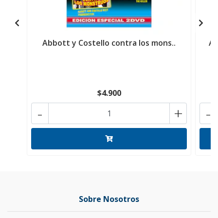
Abbott y Costello contra los mons..
Ag
$4.900
-
+
-
Sobre Nosotros