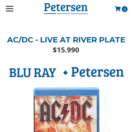
googlef2d1455d5020445a.html
0
AC/DC - LIVE AT RIVER PLATE
$15.990