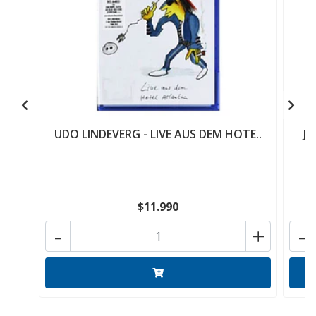
UDO LINDEVERG - LIVE AUS DEM HOTE..
JA
$11.990
-
+
-