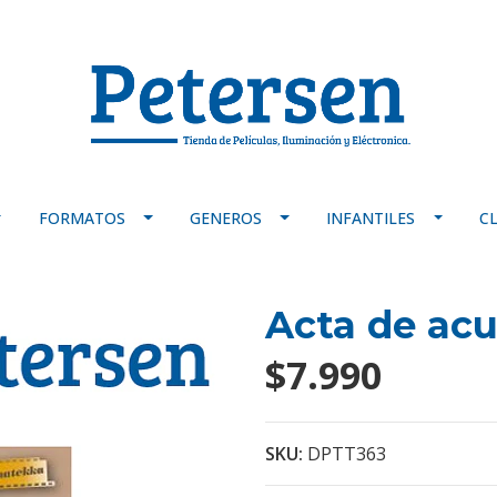
FORMATOS
GENEROS
INFANTILES
C
Acta de ac
$7.990
SKU:
DPTT363