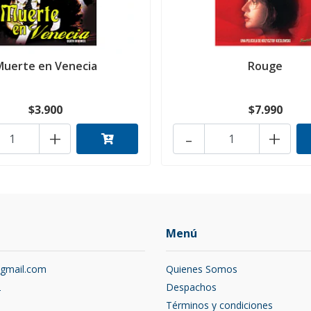
Muerte en Venecia
Rouge
$3.900
$7.990
+
-
+
Menú
@gmail.com
Quienes Somos
2
Despachos
Términos y condiciones