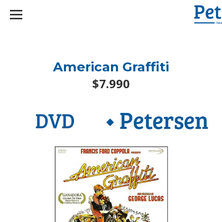
googlef2d1455d5020445a.html
American Graffiti
$7.990