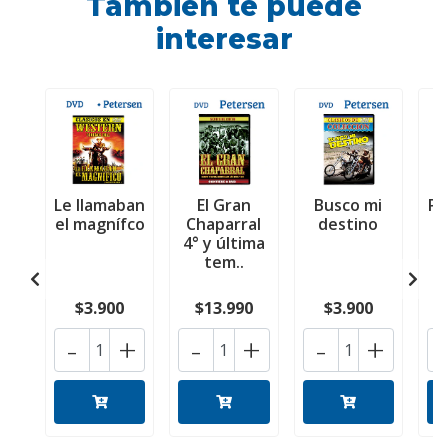
También te puede
interesar
Le llamaban
El Gran
Busco mi
Po
el magnífco
Chaparral
destino
4° y última
tem..
$3.900
$13.990
$3.900
-
+
-
+
-
+