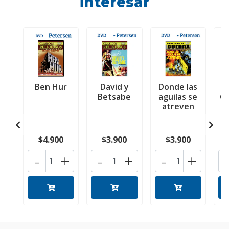
interesar
Ben Hur
David y
Donde las
Betsabe
aguilas se
G
atreven
$4.900
$3.900
$3.900
-
+
-
+
-
+