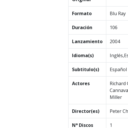
Formato
Blu Ray
Duración
106
Lanzamiento
2004
Idioma(s)
Inglés,E
Subtitulo(s)
Español
Actores
Richard 
Cannaval
Miller
Director(es)
Peter C
N° Discos
1