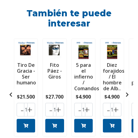
También te puede
interesar
Tiro De
Fito
5 para
Diez
Gracia -
Páez -
el
forajidos
r
Ser
Giros
infierno
/ El
C
humano
/
hombre
pi
Comandos
de Alb..
$21.500
$27.700
$4.900
$4.900
$
-
+
-
+
-
+
-
+