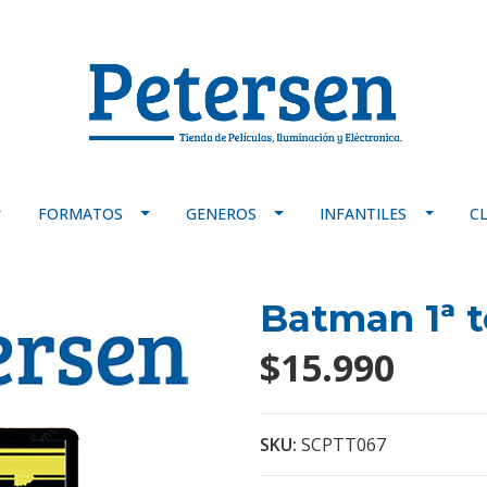
FORMATOS
GENEROS
INFANTILES
C
Batman 1ª 
$15.990
SKU:
SCPTT067