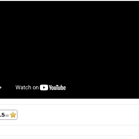
.5
/10