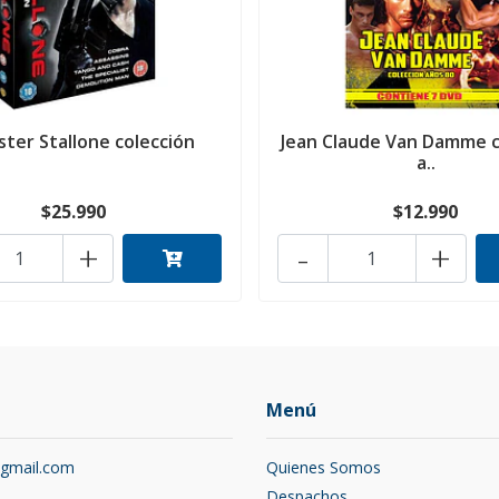
ster Stallone colección
Jean Claude Van Damme c
a..
$25.990
$12.990
+
-
+
Menú
@gmail.com
Quienes Somos
2
Despachos