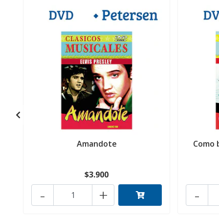
Amandote
Como b
$3.900
-
+
-