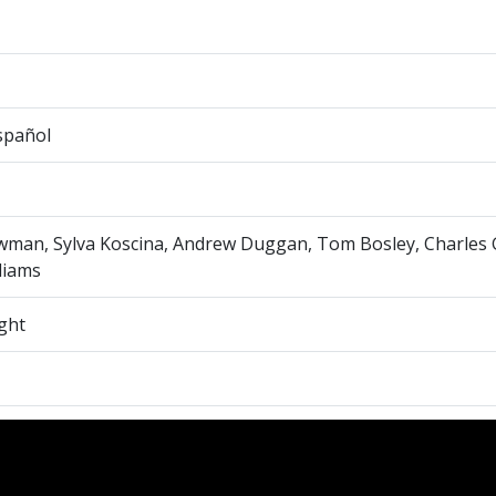
spañol
wman, Sylva Koscina, Andrew Duggan, Tom Bosley, Charles 
liams
ght