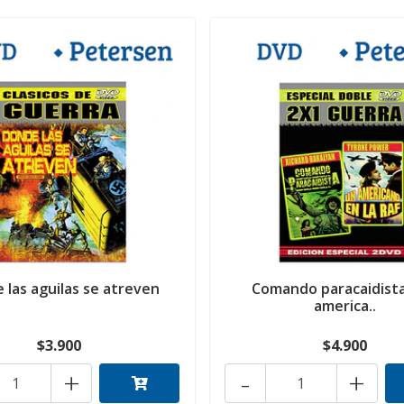
 las aguilas se atreven
Comando paracaidista
america..
$3.900
$4.900
+
-
+