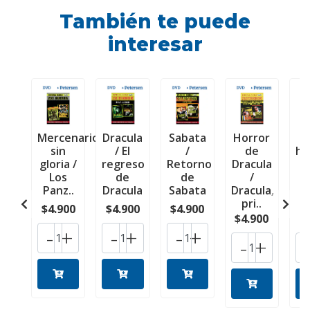
También te puede
interesar
Mercenarios
Dracula
Sabata
Horror
sin
/ El
/
de
ho
gloria /
regreso
Retorno
Dracula
d
Los
de
de
/
M
Panz..
Dracula
Sabata
Dracula,
G
pri..
d
$4.900
$4.900
$4.900
$4.900
$
-
+
-
+
-
+
-
+