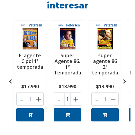
interesar
El agente
Super
super
Cipol 1ª
Agente 86.
agente 86
a
temporada
1°
2ª
Temporada
temporada
t
$17.990
$13.990
$13.990
-
+
-
+
-
+