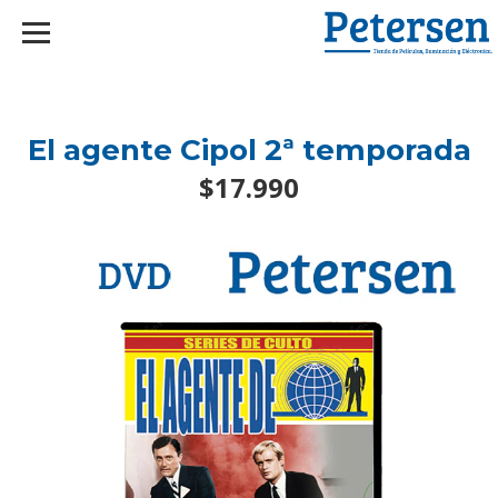
googlef2d1455d5020445a.html
El agente Cipol 2ª temporada
$17.990