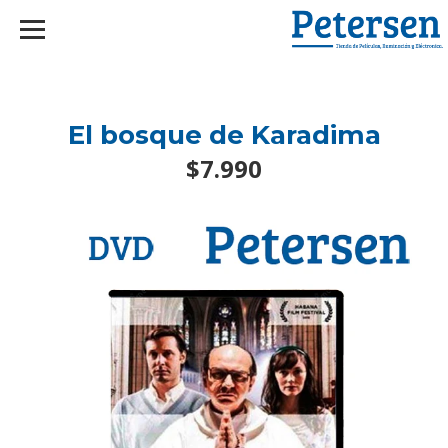
googlef2d1455d5020445a.html
El bosque de Karadima
$7.990