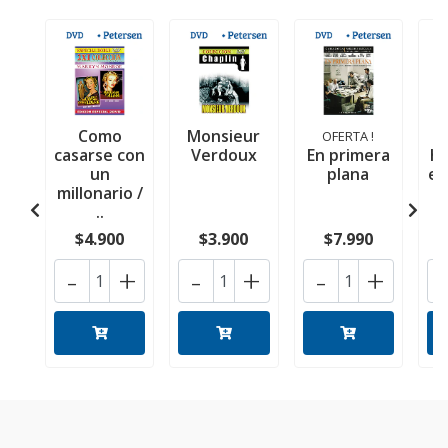
Como
Monsieur
OFERTA !
casarse con
Verdoux
En primera
h
un
plana
en
millonario /
..
$4.900
$3.900
$7.990
-
+
-
+
-
+