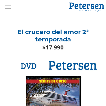
googlef2d1455d5020445a.html
El crucero del amor 2ª
temporada
$17.990