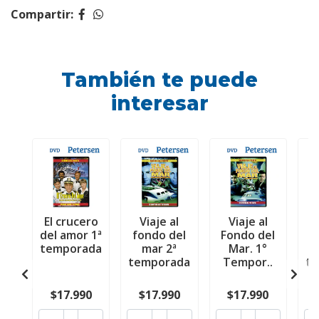
Compartir:
También te puede
interesar
El crucero
Viaje al
Viaje al
del amor 1ª
fondo del
Fondo del
f
temporada
mar 2ª
Mar. 1°
temporada
Tempor..
t
$17.990
$17.990
$17.990