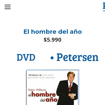
googlef2d1455d5020445a.html
El hombre del año
$5.990