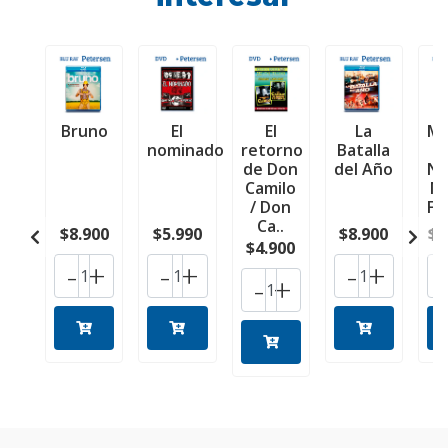
Bruno
El
El
La
Mi
nominado
retorno
Batalla
de Don
del Año
Nu
Camilo
M
/ Don
Fa
Ca..
$8.900
$5.990
$8.900
$1
$4.900
-
+
-
+
-
+
-
+