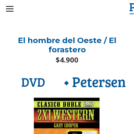
googlef2d1455d5020445a.html
El hombre del Oeste / El
forastero
$4.900