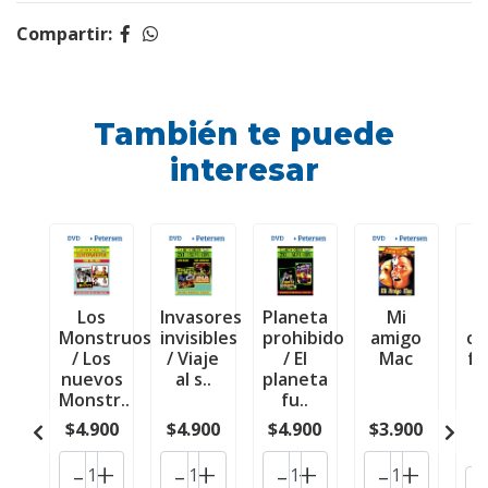
Compartir:
También te puede
interesar
Los
Invasores
Planeta
Mi
Monstruos
invisibles
prohibido
amigo
ca
/ Los
/ Viaje
/ El
Mac
fu
nuevos
al s..
planeta
Monstr..
fu..
t
d
$4.900
$4.900
$4.900
$3.900
$
-
+
-
+
-
+
-
+