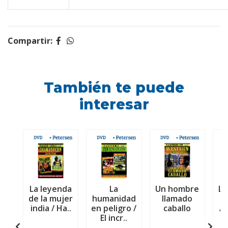
Compartir:
También te puede
interesar
La leyenda
La
Un hombre
La
de la mujer
humanidad
llamado
p
india / Ha..
en peligro /
caballo
/ 
El incr..