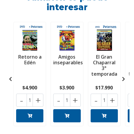
interesar
Retorno a
Amigos
El Gran
E
Edén
inseparables
Chaparral
3°
temporada
t
$4.900
$3.900
$17.990
-
+
-
+
-
+