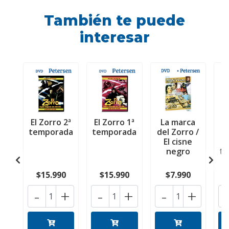
También te puede
interesar
El Zorro 2ª
El Zorro 1ª
La marca
E
temporada
temporada
del Zorro /
El cisne
negro
t
$15.990
$15.990
$7.990
-
+
-
+
-
+