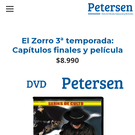
googlef2d1455d5020445a.html
El Zorro 3ª temporada:
Capítulos finales y película
$8.990