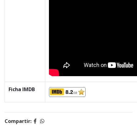
Ficha IMDB
8.2
/10
Compartir: