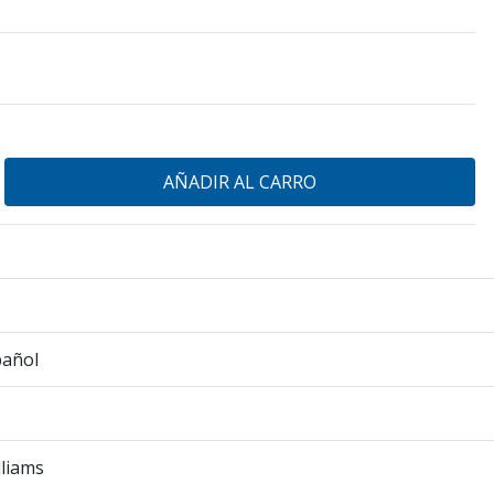
pañol
lliams