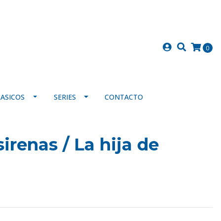
0
LASICOS
SERIES
CONTACTO
irenas / La hija de