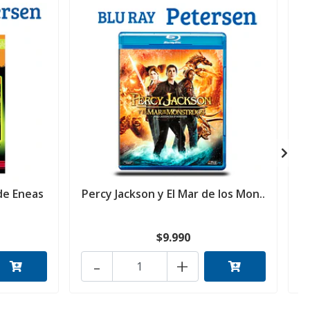
 de Eneas
Percy Jackson y El Mar de los Mon..
L
$9.990
-
+