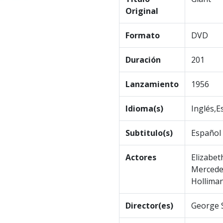
Original
Formato
DVD
Duración
201
Lanzamiento
1956
Idioma(s)
Inglés,E
Subtitulo(s)
Español
Actores
Elizabet
Mercedes
Holliman
Director(es)
George 