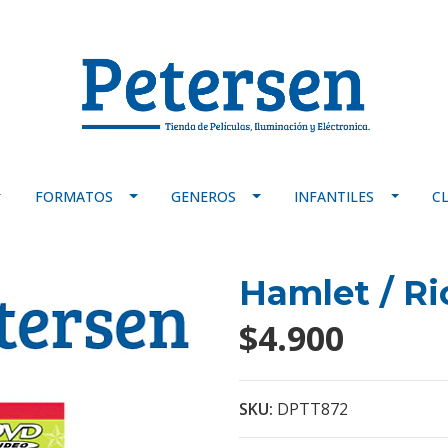
FORMATOS
GENEROS
INFANTILES
C
Hamlet / Ric
$4.900
SKU:
DPTT872