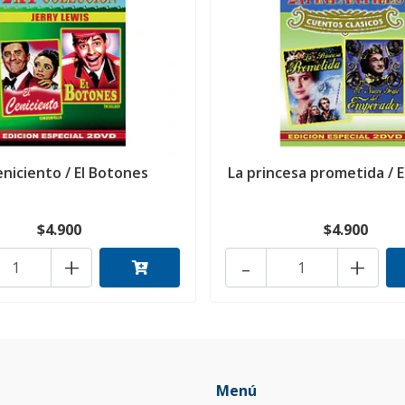
eniciento / El Botones
La princesa prometida / E
$4.900
$4.900
+
-
+
Menú