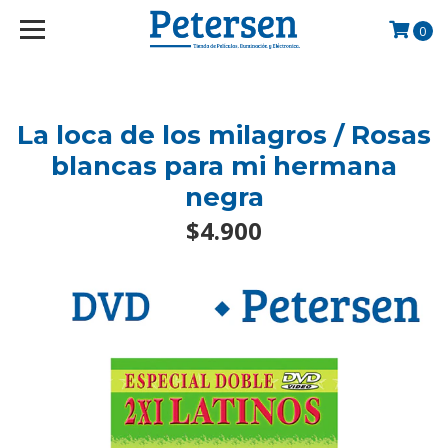
googlef2d1455d5020445a.html
0
La loca de los milagros / Rosas
blancas para mi hermana
negra
$4.900