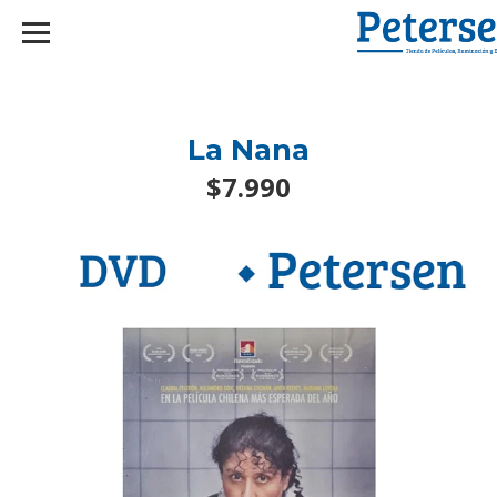
googlef2d1455d5020445a.html
La Nana
$7.990