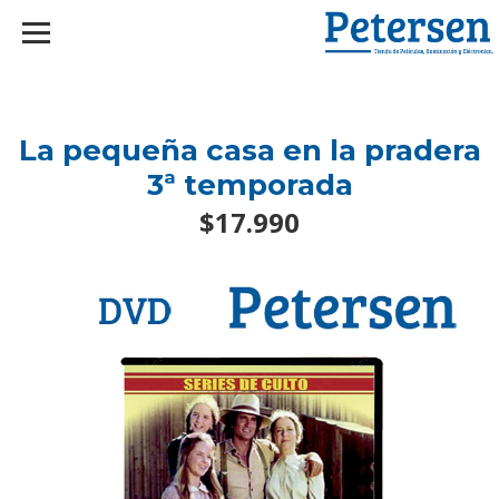
googlef2d1455d5020445a.html
La pequeña casa en la pradera
3ª temporada
$17.990