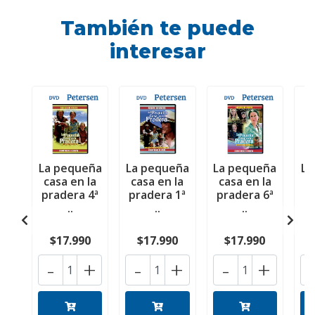
También te puede
interesar
La pequeña
La pequeña
La pequeña
La
casa en la
casa en la
casa en la
c
pradera 4ª
pradera 1ª
pradera 6ª
p
..
..
..
$17.990
$17.990
$17.990
-
+
-
+
-
+