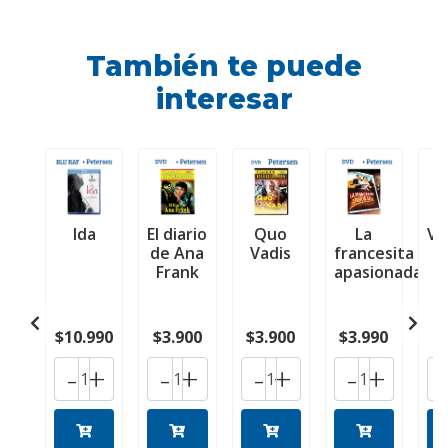
También te puede
interesar
Ida
El diario
Quo
La
Va
de Ana
Vadis
francesita
Frank
apasionada
R
$10.990
$3.900
$3.900
$3.990
$
-
+
-
+
-
+
-
+