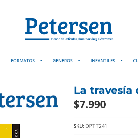
FORMATOS
GENEROS
INFANTILES
C
La travesía 
$7.990
SKU:
DPTT241