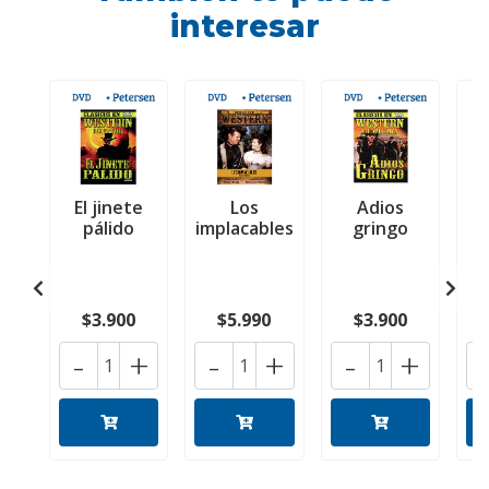
interesar
El jinete
Los
Adios
G
pálido
implacables
gringo
a 
$3.900
$5.990
$3.900
-
+
-
+
-
+