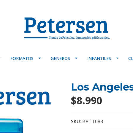
FORMATOS
GENEROS
INFANTILES
C
Los Angeles
$8.990
SKU:
BPTT083