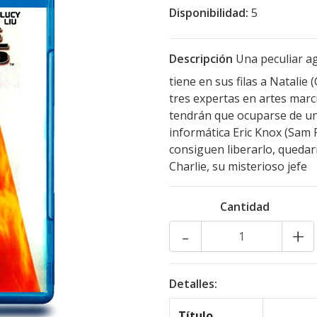
Disponibilidad:
5
Descripción
Una peculiar age
tiene en sus filas a Natalie
tres expertas en artes marci
tendrán que ocuparse de un 
informática Eric Knox (Sam R
consiguen liberarlo, quedarí
Charlie, su misterioso jefe
Cantidad
-
+
Detalles:
Título