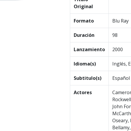
Original
Formato
Blu Ray
Duración
98
Lanzamiento
2000
Idioma(s)
Inglés, 
Subtitulo(s)
Español
Actores
Cameron 
Rockwell
John For
McCarthy
Oseary,
Bellamy,