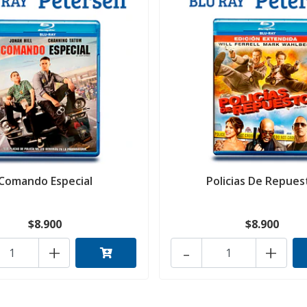
Comando Especial
Policias De Repues
$8.900
$8.900
+
-
+