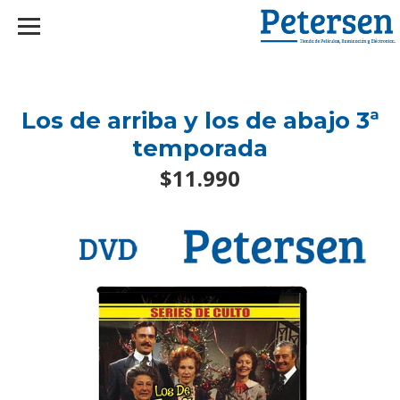
googlef2d1455d5020445a.html
Los de arriba y los de abajo 3ª
temporada
$11.990