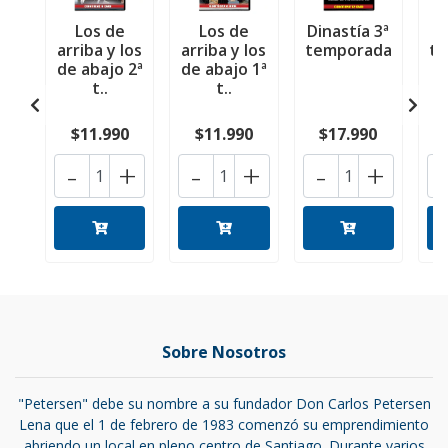
Los de
Los de
Dinastía 3ª
Di
arriba y los
arriba y los
temporada
t
de abajo 2ª
de abajo 1ª
t..
t..
$11.990
$11.990
$17.990
-
+
-
+
-
+
Sobre Nosotros
"Petersen" debe su nombre a su fundador Don Carlos Petersen
Lena que el 1 de febrero de 1983 comenzó su emprendimiento
abriendo un local en pleno centro de Santiago. Durante varios