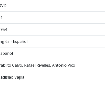
DVD
91
1954
Inglés - Español
Español
Pablito Calvo, Rafael Rivelles, Antonio Vico
Ladislao Vajda
1