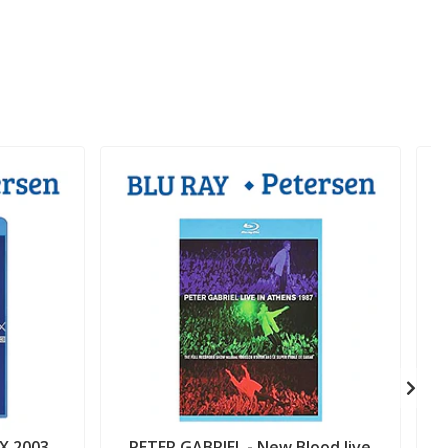
X 2003
PETER GABRIEL - New Blood live