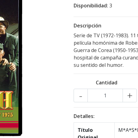
Disponibilidad:
3
Descripción
Serie de TV (1972-1983). 11
película homónima de Rober
Guerra de Corea (1950-1953
hospital de campaña curand
su sentido del humor.
Cantidad
-
+
Detalles:
Título
M*A*S*
Original