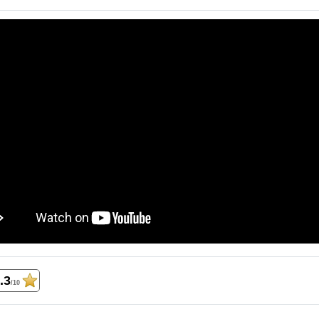
.3
/10