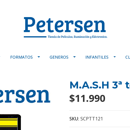
FORMATOS
GENEROS
INFANTILES
C
M.A.S.H 3ª
$11.990
SKU:
SCPTT121