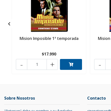
Mision Imposible 1ª temporada
Mision
$17.990
-
+
-
Sobre Nosotros
Contacto
"Petersen" debe su nombre a su fundador
cinepetersen