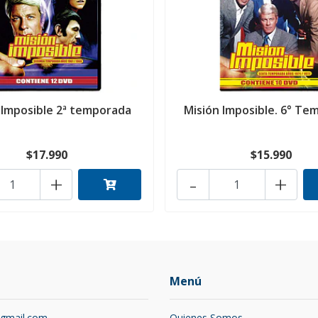
 Imposible 2ª temporada
Misión Imposible. 6° Te
$17.990
$15.990
+
-
+
Menú
@gmail.com
Quienes Somos