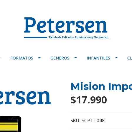
FORMATOS
GENEROS
INFANTILES
C
Mision Impo
$17.990
SKU:
SCPTT048