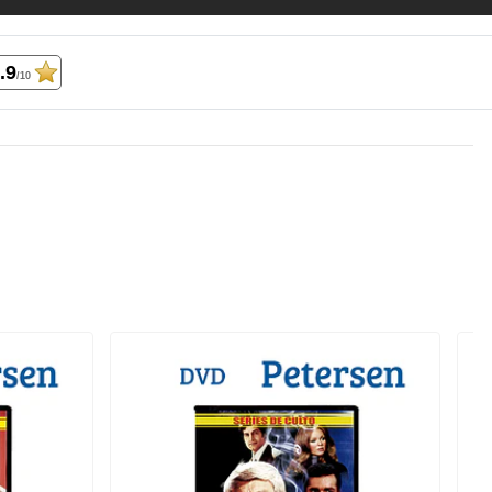
.9
/10