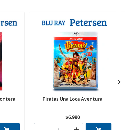
rontera
Piratas Una Loca Aventura
P
$6.990
-
+