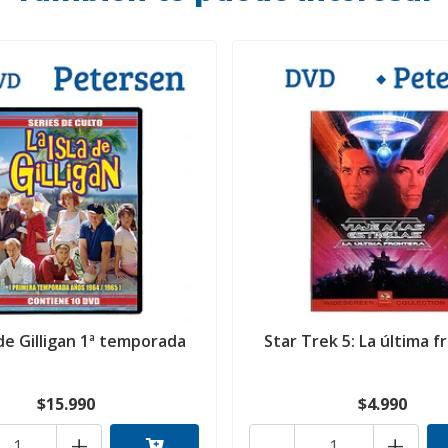
 de Gilligan 1ª temporada
Star Trek 5: La última f
$15.990
$4.990
+
-
+