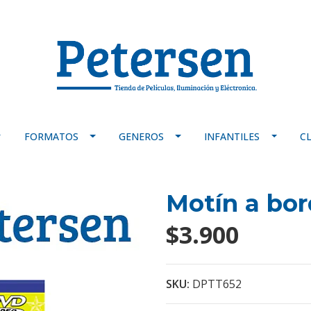
FORMATOS
GENEROS
INFANTILES
C
Motín a bo
$3.900
SKU:
DPTT652