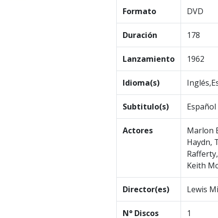
Formato
DVD
Duración
178
Lanzamiento
1962
Idioma(s)
Inglés,E
Subtitulo(s)
Español
Actores
Marlon B
Haydn, T
Rafferty
Keith M
Director(es)
Lewis M
N° Discos
1