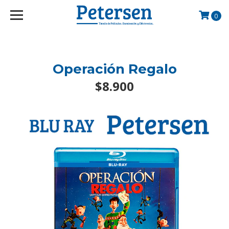
googlef2d1455d5020445a.html
0
Operación Regalo
$8.900