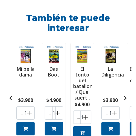
También te puede
interesar
Mi bella
Das
El
La
Ba
dama
Boot
tonto
Diligencia
del
co
batallon
/ Que
r
suert..
$3.900
$4.900
$3.900
$
$4.900
-
+
-
+
-
+
-
+