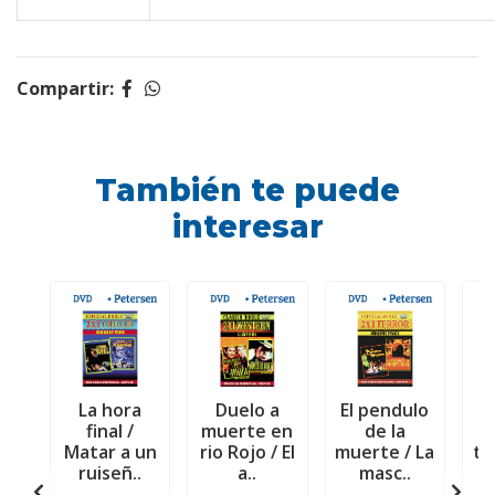
Compartir:
También te puede
interesar
La hora
Duelo a
El pendulo
E
final /
muerte en
de la
f
Matar a un
rio Rojo / El
muerte / La
te
ruiseñ..
a..
masc..