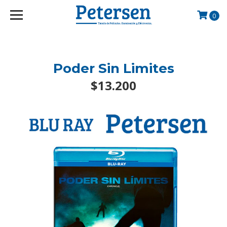
googlef2d1455d5020445a.html
0
Poder Sin Limites
$13.200