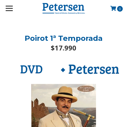
googlef2d1455d5020445a.html
0
Poirot 1ª Temporada
$17.990