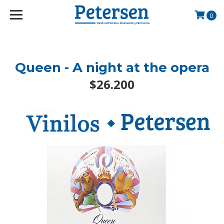
googlef2d1455d5020445a.html
0
Queen - A night at the opera
$26.200