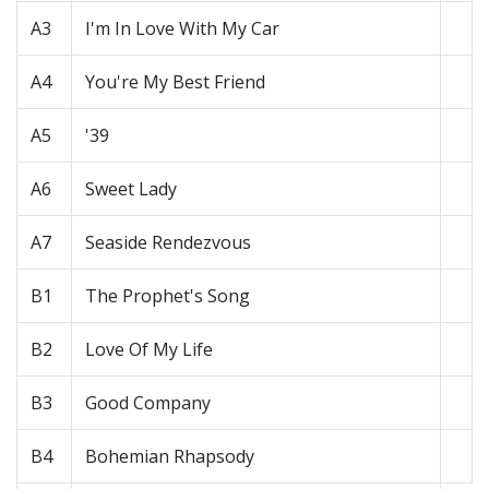
A3
I'm In Love With My Car
A4
You're My Best Friend
A5
'39
A6
Sweet Lady
A7
Seaside Rendezvous
B1
The Prophet's Song
B2
Love Of My Life
B3
Good Company
B4
Bohemian Rhapsody