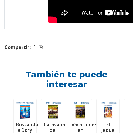
Compartir:
También te puede
interesar
Buscando
Caravana
Vacaciones
El
L
a Dory
de
en
jeque