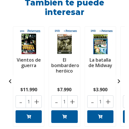
También te puede
interesar
Vientos de
El
La batalla
D
guerra
bombardero
de Midway
a
heróico
$11.990
$7.990
$3.900
-
+
-
+
-
+