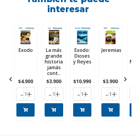
interesar
Exodo
La más
Exodo:
Jeremias
J
grande
Dioses
historia
y Reyes
Na
jamás
cont..
$4.900
$3.900
$10.990
$3.900
$
-
+
-
+
-
+
-
+