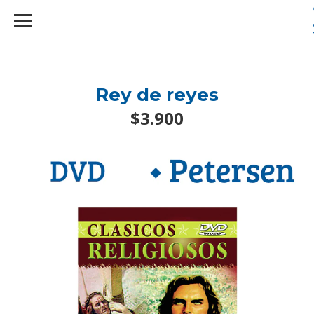
googlef2d1455d5020445a.html
Rey de reyes
$3.900