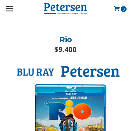
googlef2d1455d5020445a.html
0
Rio
$9.400