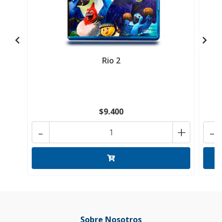
Rio 2
$9.400
-
+
-
Sobre Nosotros