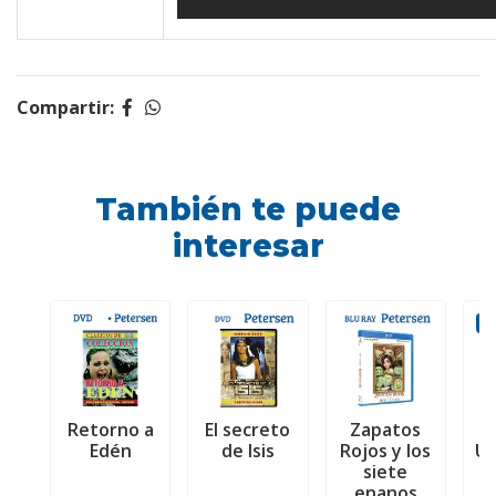
Compartir:
También te puede
interesar
O
Retorno a
El secreto
Zapatos
Edén
de Isis
Rojos y los
Un
siete
e
enanos